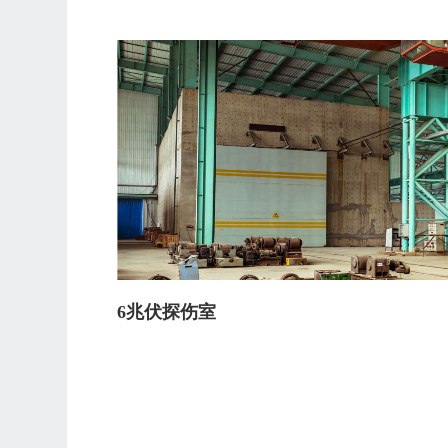
6兆伏探伤室