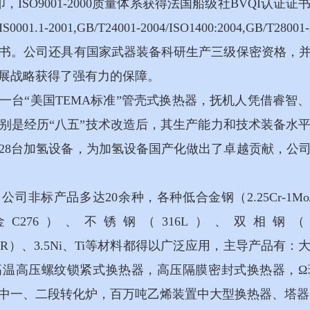
，ISO9001-2000质量体系获得法国船级社BVQI认
1.1-2001,GB/T24001-2004/ISO1400:2004,GB/T
书。公司还具有国家武器装备科研生产三级保密资格，
展战略获得了强有力的保障。
国第一台“美国TEMA标准”管壳式换热器，抚机人凭借睿
别是经历“八五”技术改造后，其生产能力和技术装备水
28台加氢设备，为加氢设备国产化做出了卓越贡献，公
非标产品多达20余种，各种低合金钢（2.25Cr-1Mo/2.
哈氏合金C276）、不锈钢（316L）、双相钢（2
IMoNbR）、3.5Ni、Ti等材料都得以广泛应用，主导产
高温高压螺纹锁紧式换热器，高压隔膜密封式换热器，Ω
中一、二段转化炉，百万吨乙烯装置中大型换热器、塔器